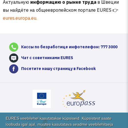
Актуальную
информацию о рынке труда
в Швеции
вы найдёте на общеевропейском портале EURES 👉
eures.europa.eu.
Кассы по безработице инфотелефон: 777 3000
Чат с советниками EURES
Посетите нашу страницу в Facebook
EURES veebilehel kasutatakse küpsiseid. Küpsistest saate
loobuda igal ajal, muutes kasutatava seadme veebilehitseja