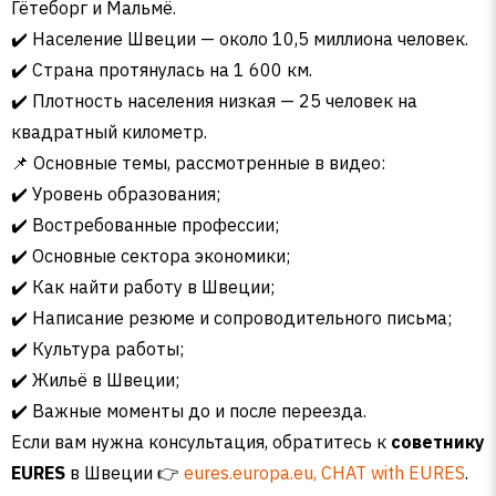
Гётеборг и Мальмё.
✔️ Население Швеции — около 10,5 миллиона человек.
✔️ Страна протянулась на 1 600 км.
✔️ Плотность населения низкая — 25 человек на
квадратный километр.
📌 Основные темы, рассмотренные в видео:
✔️ Уровень образования;
✔️ Востребованные профессии;
✔️ Основные сектора экономики;
✔️ Как найти работу в Швеции;
✔️ Написание резюме и сопроводительного письма;
✔️ Культура работы;
✔️ Жильё в Швеции;
✔️ Важные моменты до и после переезда.
Если вам нужна консультация, обратитесь к
советнику
EURES
в Швеции 👉
eures.europa.eu,
CHAT with EURES
.