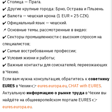
✔️ Столица — Прага.
✔️ Другие крупные города: Брно, Острава и Пльзень.
✔️ Валюта — чешская крона (1 EUR = 25 CZK).
✔️ Официальный язык — чешский.
📌 Основные темы, рассмотренные в видео:
✔️ Секторы промышленности с высоким спросом на
специалистов;
✔️ Самые востребованные профессии;
✔️ Условия жизни и работы;
✔️ Важные контакты для соискателей, переезжающих
в Чехию.
Если вам нужна консультация, обратитесь к
советнику
EURES
в Чехии 👉
eures.europa.eu
,
CHAT with EURES
.
Актуальную
информацию о рынке труда
в Чехии вы
найдёте на общеевропейском портале EURES 👉
eures.europa.eu
.