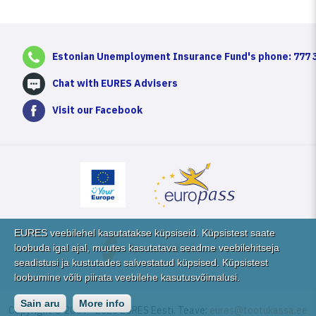
Estonian Unemployment Insurance Fund's phone: 777 
Chat with EURES Advisers
Visit our Facebook
EURES veebilehel kasutatakse küpsiseid. Küpsistest saate
loobuda igal ajal, muutes kasutatava seadme veebilehitseja
seadistusi ja kustutades salvestatud küpsised. Küpsistest
loobumine võib piirata veebilehe kasutusvõimalusi.
Sain aru
More info
Copyright © 2004 - 2026 EURES Eesti. Teave:
eures@tootukassa.ee