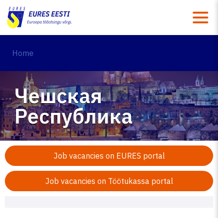
M
Home
Чешская
Республика
Job vacancies on EURES portal
Job vacancies on Töötukassa portal