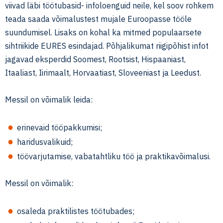
viivad läbi töötubasid- infoloenguid neile, kel soov rohkem
teada saada võimalustest mujale Euroopasse tööle
suundumisel. Lisaks on kohal ka mitmed populaarsete
sihtriikide EURES esindajad. Põhjalikumat riigipõhist infot
jagavad eksperdid Soomest, Rootsist, Hispaaniast,
Itaaliast, Iirimaalt, Horvaatiast, Sloveeniast ja Leedust.
Messil on võimalik leida:
erinevaid tööpakkumisi;
haridusvalikuid;
töövarjutamise, vabatahtliku töö ja praktikavõimalusi.
Messil on võimalik:
osaleda praktilistes töötubades;