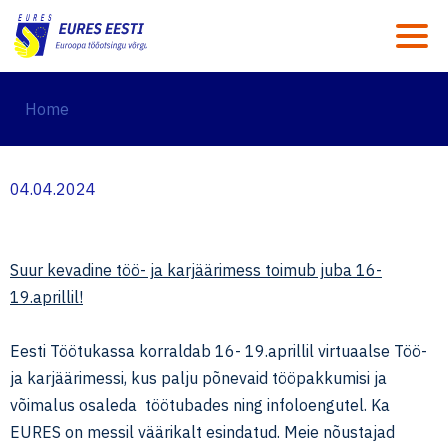
M
Home
04.04.2024
Suur kevadine töö- ja karjäärimess toimub juba 16-
19.aprillil!
Eesti Töötukassa korraldab 16- 19.aprillil virtuaalse Töö-
ja karjäärimessi, kus palju põnevaid tööpakkumisi ja
võimalus osaleda töötubades ning infoloengutel. Ka
EURES on messil väärikalt esindatud. Meie nõustajad