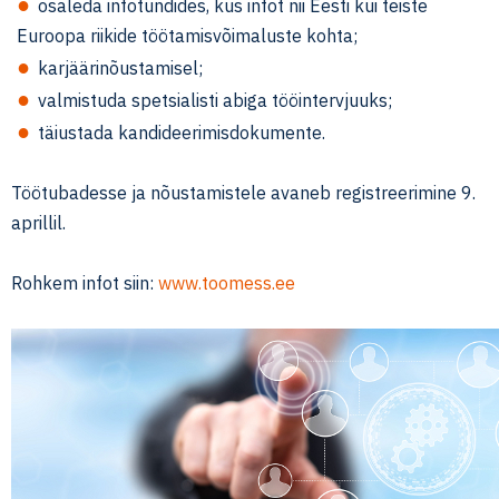
osaleda infotundides, kus infot nii Eesti kui teiste
Euroopa riikide töötamisvõimaluste kohta;
karjäärinõustamisel;
valmistuda spetsialisti abiga tööintervjuuks;
täiustada kandideerimisdokumente.
Töötubadesse ja nõustamistele avaneb registreerimine 9.
aprillil.
Rohkem infot siin:
www.toomess.ee